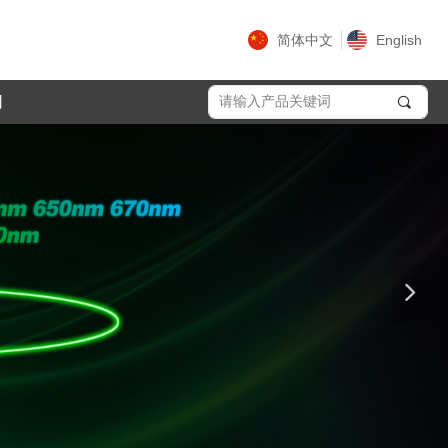
简体中文
English
们
끠
넲