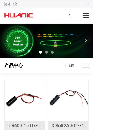
简体中文
ꀅ
首页
끀
ꄙ
关于我们
产品中心
넳
넲
应用案例
技术支持
产品中心
筛选
끀
ꁒ
新闻中心
联系我们
LD650-3-4.5(11x30)
DD650-2.5-3(12×34)