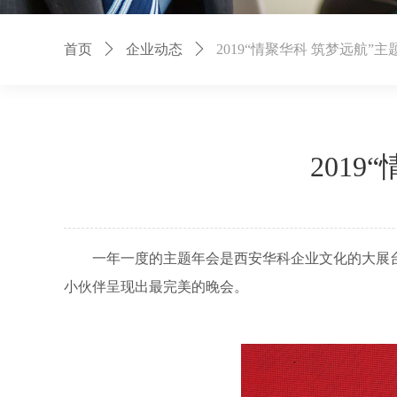
首页
ꄲ
企业动态
ꄲ
2019“情聚华科 筑梦远航”
201
一年一度的主题年会是西安华科企业文化的大展台
小伙伴呈现出最完美的晚会。