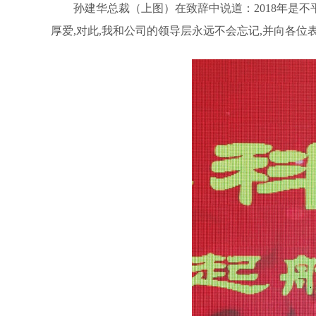
孙建华总裁（上图）在致辞中说道：2018年是不
厚爱,对此,我和公司的领导层永远不会忘记,并向各位