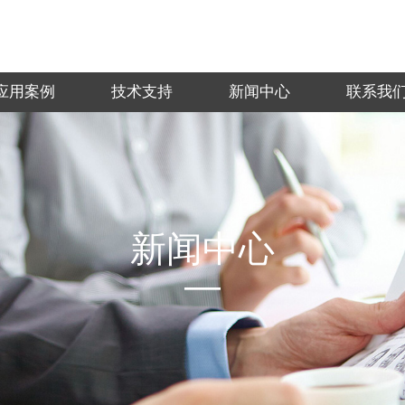
应用案例
技术支持
新闻中心
联系我
新闻中心
—