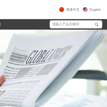
简体中文
English
们
끠