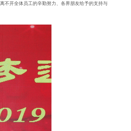
,都离不开全体员工的辛勤努力、各界朋友给予的支持与