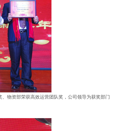
、物资部荣获高效运营团队奖，公司领导为获奖部门