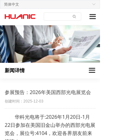
简体中文
ꀅ
首页
企业动态
끀
ꄙ
关于我们
行业新闻
产品中心
展会新闻
新闻中心
—
应用案例
技术支持
끀
新闻详情
新闻中心
联系我们
参展预告：2026年美国西部光电展览会
创建时间：
2025-12-03
华科光电将于:2026年1月20日-1月
22日参加在美国旧金山举办的西部光电展
览会，展位号:4104，欢迎各界朋友前来