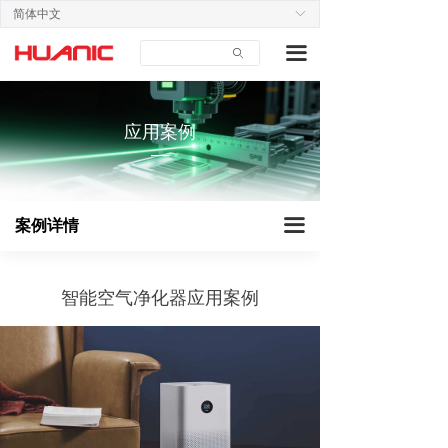
简体中文
ꀅ
首页
工业设备
끀
ꄙ
关于我们
建筑仪器
产品中心
智能家居
应用案例
—
应用案例
医疗美容
技术支持
教育办公
끀
案例详情
新闻中心
户外装备
联系我们
智能空气净化器应用案例