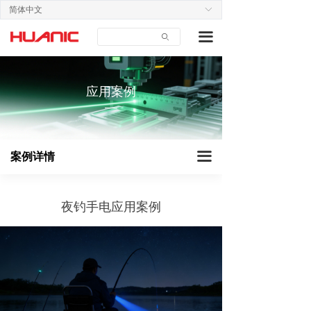
简体中文
ꀅ
首页
工业设备
끀
ꄙ
关于我们
建筑仪器
产品中心
智能家居
应用案例
—
应用案例
医疗美容
技术支持
教育办公
끀
案例详情
新闻中心
户外装备
联系我们
夜钓手电应用案例