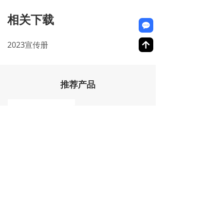
相关下载
끁
2023宣传册
녕
推荐产品
LC635-2.8-4.5(17×55)
上一页
1
/
1
下一页