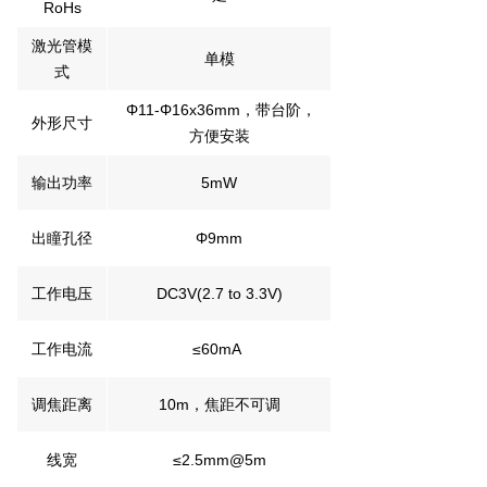
RoHs
激光管模
单模
式
Φ11-Φ16x36mm，带台阶，
外形尺寸
方便安装
输出功率
5mW
出瞳孔径
Φ9mm
工作电压
DC3V(2.7 to 3.3V)
工作电流
≤60mA
调焦距离
10m，焦距不可调
线宽
≤2.5mm@5m