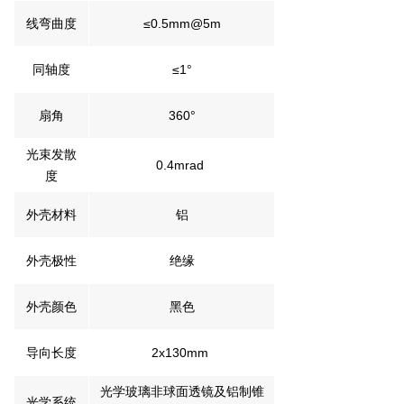
线弯曲度
≤0.5mm@5m
同轴度
≤1°
扇角
360°
光束发散
0.4mrad
度
外壳材料
铝
外壳极性
绝缘
外壳颜色
黑色
导向长度
2x130mm
光学玻璃非球面透镜及铝制锥
光学系统