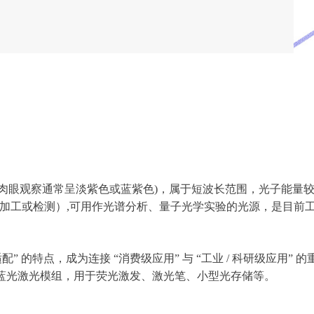
段(肉眼观察通常呈淡紫色或蓝紫色)，属于短波长范围，光子能量较高
精细加工或检测）,可用作光谱分析、量子光学实验的光源，是目
适配” 的特点，成为连接 “消费级应用” 与 “工业 / 科研级应
mW蓝光激光模组，用于荧光激发、激光笔、小型光存储等。