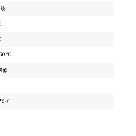
透镜
℃
℃
50 ºC
年保修
PS-7