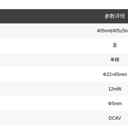
参数详情
405nm(405±5n
是
单模
Φ22×65mm
12mW
Φ5mm
DC6V