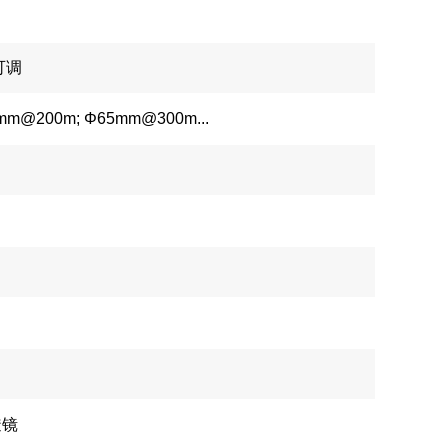
可调
m@200m; Φ65mm@300m...
透镜