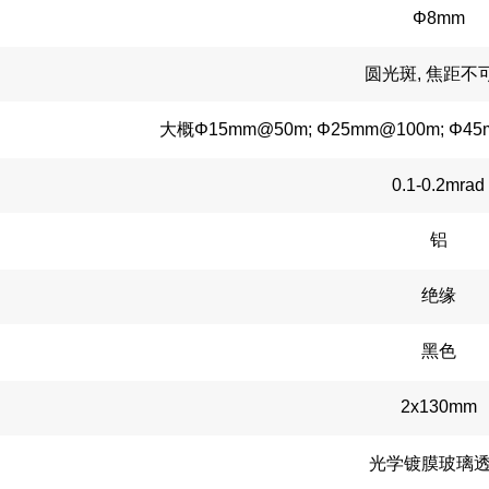
Φ8mm
圆光斑, 焦距不
大概Φ15mm@50m; Φ25mm@100m; Φ45m
0.1-0.2mrad
铝
绝缘
黑色
2x130mm
光学镀膜玻璃