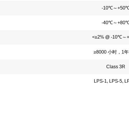
-10℃～+50
-40℃～+80
<±2% @ -10℃～
≥8000 小时，1
Class 3R
LPS-1, LPS-5, L