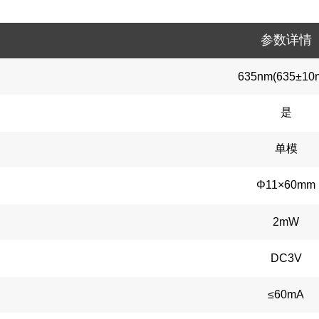
参数详情
635nm(635±10
是
单模
Φ11×60mm
2mW
DC3V
≤60mA