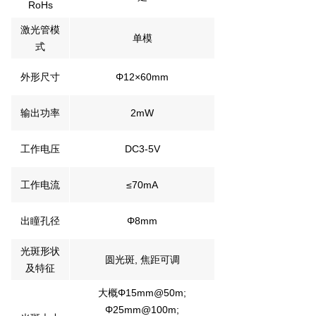
RoHs
激光管模
单模
式
外形尺寸
Φ12×60mm
输出功率
2mW
工作电压
DC3-5V
工作电流
≤70mA
出瞳孔径
Φ8mm
光斑形状
圆光斑, 焦距可调
及特征
大概Φ15mm@50m;
Φ25mm@100m;