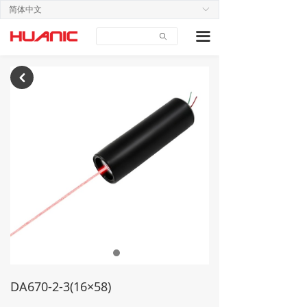
简体中文
ꀅ
首页
끀
ꄙ
关于我们
产品中心
낒
应用案例
技术支持
新闻中心
联系我们
DA670-2-3(16×58)