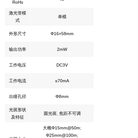
RoHs
激光管模
单模
式
外形尺寸
Φ16×58mm
输出功率
2mW
工作电压
DC3V
工作电流
≤70mA
出瞳孔径
Φ8mm
光斑形状
圆光斑, 焦距不可调
及特征
大概Φ15mm@50m;
Φ25mm@100m;