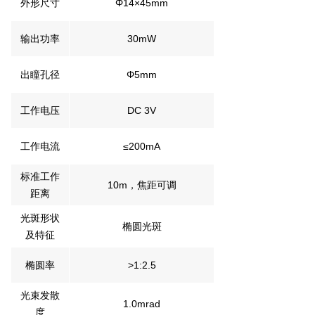
外形尺寸
Φ14×45mm
输出功率
30mW
出瞳孔径
Φ5mm
工作电压
DC 3V
工作电流
≤200mA
标准工作
10m，焦距可调
距离
光斑形状
椭圆光斑
及特征
椭圆率
>1:2.5
光束发散
1.0mrad
度