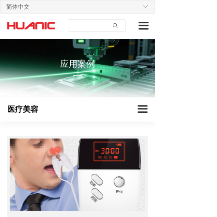
简体中文
ꀅ
首页
工业设备
끀
ꄙ
关于我们
建筑仪器
产品中心
智能家居
应用案例
—
应用案例
医疗美容
技术支持
教育办公
끀
医疗美容
新闻中心
户外装备
联系我们