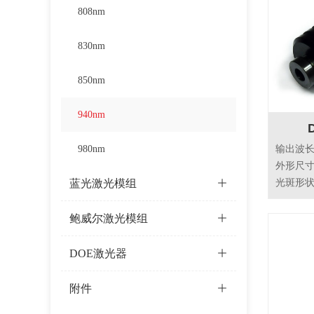
808nm
830nm
850nm
940nm
D
980nm
输出波长：9
外形尺寸：
蓝光激光模组
ꄶ
光斑形
激光器安全
鲍威尔激光模组
ꄶ
DOE激光器
ꄶ
附件
ꄶ