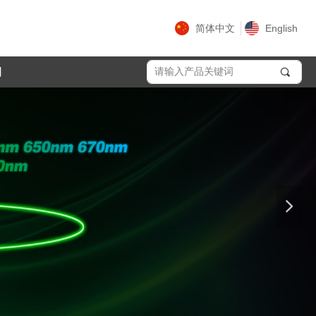
简体中文
English
们
끠
넲