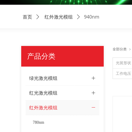
940nm
首页
ꄲ
红外激光模组
ꄲ
全部分类
ꁇ
产品分类
光斑形状
工作电压
绿光激光模组
ꄶ
红光激光模组
ꄶ
红外激光模组
ꄵ
780nm